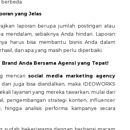
g berbeda.
poran yang Jelas
ajikan laporan berupa jumlah postingan atau
pa mendalam, sebaiknya Anda hindari. Laporan
asanya harus bisa membantu bisnis Anda dalam
sil, dan apa yang masih perlu diperbaiki.
l Brand Anda Bersama Agensi yang Tepat!
ng mencari
social media marketing agency
l dan juga bisa diandalkan, maka IDEOWORKS
sekali layanan yang mereka tawarkan, mulai dari
al, pengembangan strategi konten
,
influencer
g,
hingga analisis performa kampanye secara
g sudah bekerjasama dengan berbagai macam